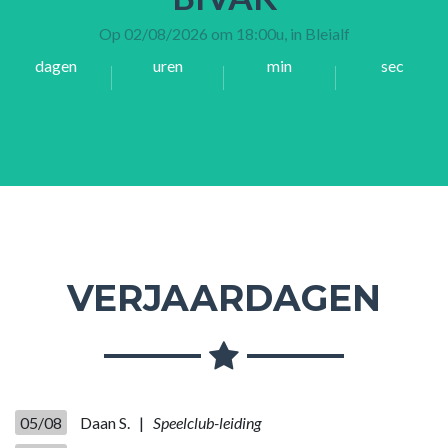
Op 02/08/2026 om 18:00u, in Bleialf
dagen
uren
min
sec
VERJAARDAGEN
05/08
Daan S. |
Speelclub-leiding